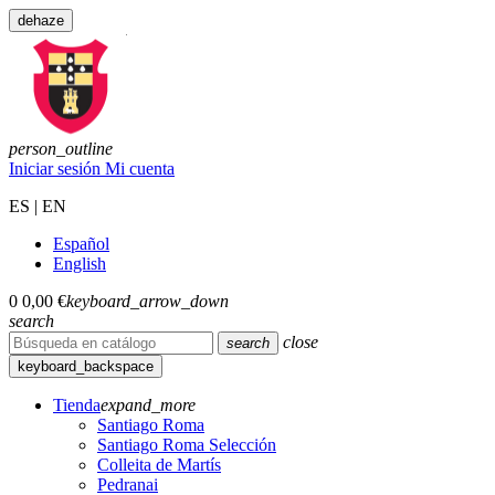
dehaze
person_outline
Iniciar sesión
Mi cuenta
ES | EN
Español
English
0
0,00 €
keyboard_arrow_down
search
close
search
keyboard_backspace
Tienda
expand_more
Santiago Roma
Santiago Roma Selección
Colleita de Martís
Pedranai