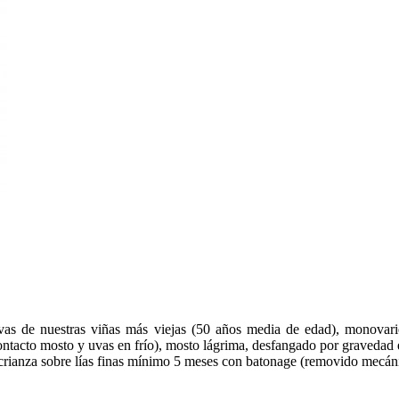
as de nuestras viñas más viejas (50 años media de edad), monovarie
ontacto mosto y uvas en frío), mosto lágrima, desfangado por gravedad 
y crianza sobre lías finas mínimo 5 meses con batonage (removido mecán