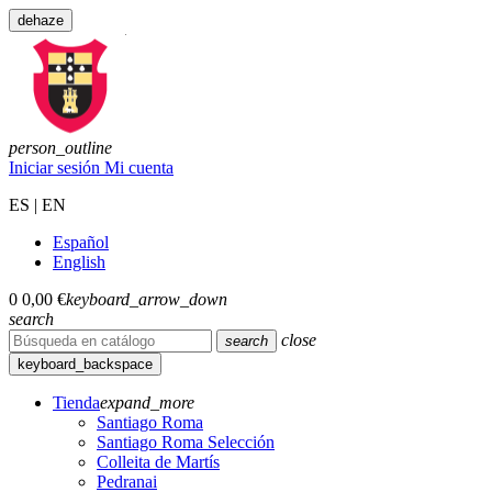
dehaze
person_outline
Iniciar sesión
Mi cuenta
ES | EN
Español
English
0
0,00 €
keyboard_arrow_down
search
close
search
keyboard_backspace
Tienda
expand_more
Santiago Roma
Santiago Roma Selección
Colleita de Martís
Pedranai