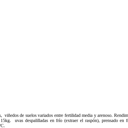
s,
viñedos de suelos variados entre fertilidad media y arenoso. Rendi
a 15kg.
uvas despalilladas en frío (extraer el raspón), prensado en
ºC.