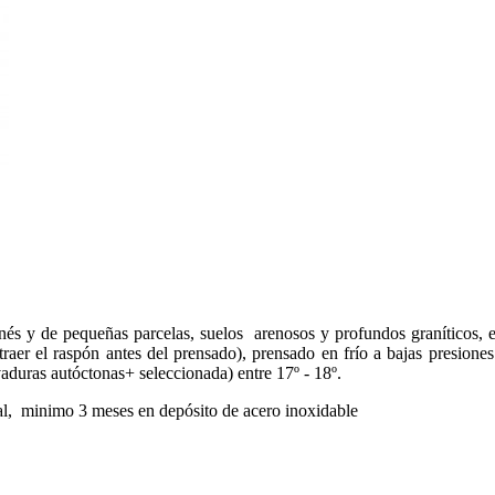
s y de pequeñas parcelas, suelos arenosos y profundos graníticos, e
traer el raspón antes del prensado), prensado en frío a bajas presion
aduras autóctonas+ seleccionada) entre 17º - 18º.
al, minimo 3 meses en depósito de acero inoxidable