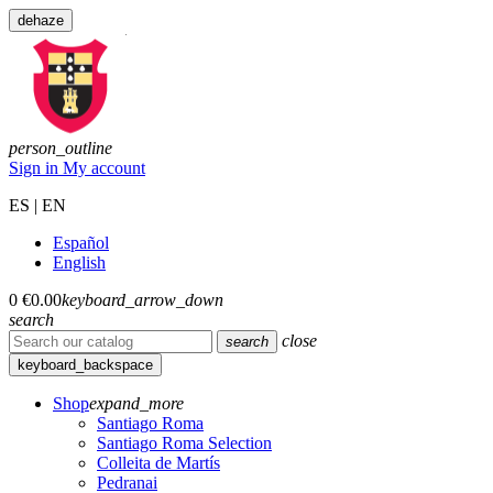
dehaze
person_outline
Sign in
My account
ES | EN
Español
English
0
€0.00
keyboard_arrow_down
search
close
search
keyboard_backspace
Shop
expand_more
Santiago Roma
Santiago Roma Selection
Colleita de Martís
Pedranai