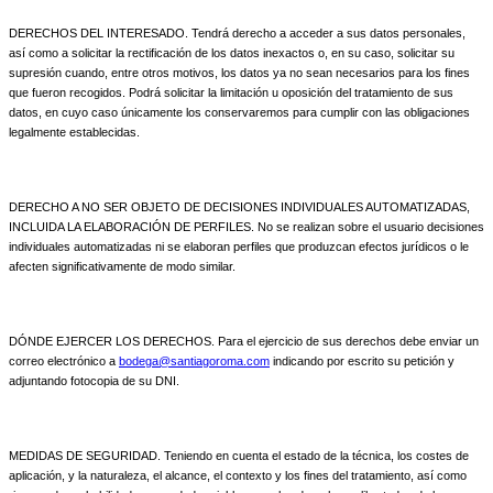
DERECHOS DEL INTERESADO. Tendrá derecho a acceder a sus datos personales,
así como a solicitar la rectificación de los datos inexactos o, en su caso, solicitar su
supresión cuando, entre otros motivos, los datos ya no sean necesarios para los fines
que fueron recogidos. Podrá solicitar la limitación u oposición del tratamiento de sus
datos, en cuyo caso únicamente los conservaremos para cumplir con las obligaciones
legalmente establecidas.
DERECHO A NO SER OBJETO DE DECISIONES INDIVIDUALES AUTOMATIZADAS,
INCLUIDA LA ELABORACIÓN DE PERFILES. No se realizan sobre el usuario decisiones
individuales automatizadas ni se elaboran perfiles que produzcan efectos jurídicos o le
afecten significativamente de modo similar.
DÓNDE EJERCER LOS DERECHOS. Para el ejercicio de sus derechos debe enviar un
correo electrónico a
bodega@santiagoroma.com
indicando por escrito su petición y
adjuntando fotocopia de su DNI.
MEDIDAS DE SEGURIDAD. Teniendo en cuenta el estado de la técnica, los costes de
aplicación, y la naturaleza, el alcance, el contexto y los fines del tratamiento, así como