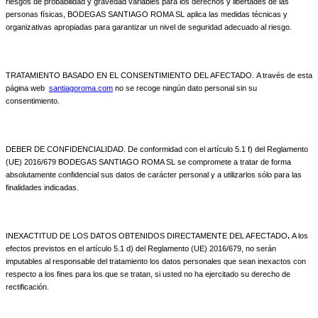
riesgos de probabilidad y gravedad variables para los derechos y libertades de las
personas físicas, BODEGAS SANTIAGO ROMA SL aplica las medidas técnicas y
organizativas apropiadas para garantizar un nivel de seguridad adecuado al riesgo.
TRATAMIENTO BASADO EN EL CONSENTIMIENTO DEL AFECTADO.
A través de esta
página web
santiagoroma.com
no se recoge ningún dato personal sin su
consentimiento.
DEBER DE CONFIDENCIALIDAD. De conformidad con el artículo 5.1 f) del Reglamento
(UE) 2016/679
BODEGAS SANTIAGO ROMA SL se compromete a tratar de forma
absolutamente confidencial sus datos de carácter personal y a utilizarlos sólo para las
finalidades indicadas.
INEXACTITUD DE LOS DATOS OBTENIDOS DIRECTAMENTE DEL AFECTADO
.
A los
efectos previstos en el artículo 5.1 d) del Reglamento (UE) 2016/679, no serán
imputables al responsable del tratamiento los datos personales que sean inexactos con
respecto a los fines para los que se tratan, si usted no ha ejercitado su derecho de
rectificación.