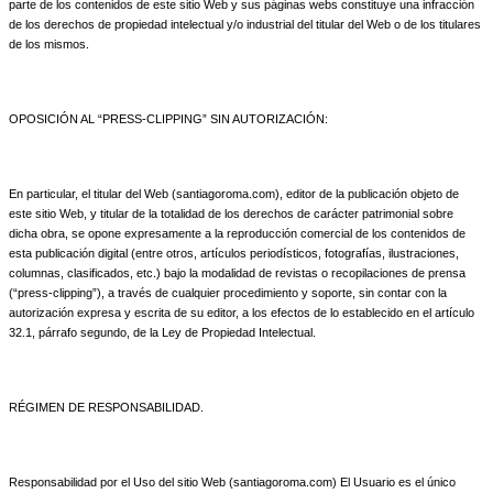
parte de los contenidos de este sitio Web y sus páginas webs constituye una infracción
de los derechos de propiedad intelectual y/o industrial del titular del Web o de los titulares
de los mismos.
OPOSICIÓN AL “PRESS-CLIPPING” SIN AUTORIZACIÓN:
En particular, el titular del Web (santiagoroma.com), editor de la publicación objeto de
este sitio Web, y titular de la totalidad de los derechos de carácter patrimonial sobre
dicha obra, se opone expresamente a la reproducción comercial de los contenidos de
esta publicación digital (entre otros, artículos periodísticos, fotografías, ilustraciones,
columnas, clasificados, etc.) bajo la modalidad de revistas o recopilaciones de prensa
(“press-clipping”), a través de cualquier procedimiento y soporte, sin contar con la
autorización expresa y escrita de su editor, a los efectos de lo establecido en el artículo
32.1, párrafo segundo, de la Ley de Propiedad Intelectual.
RÉGIMEN DE RESPONSABILIDAD.
Responsabilidad por el Uso del sitio Web (santiagoroma.com) El Usuario es el único