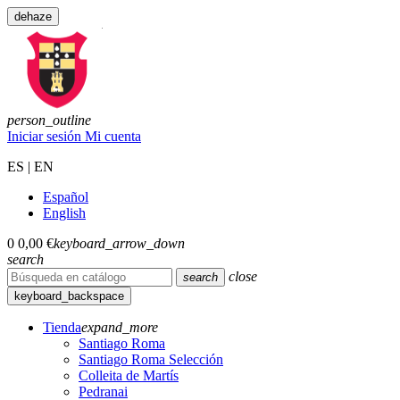
dehaze
person_outline
Iniciar sesión
Mi cuenta
ES | EN
Español
English
0
0,00 €
keyboard_arrow_down
search
close
search
keyboard_backspace
Tienda
expand_more
Santiago Roma
Santiago Roma Selección
Colleita de Martís
Pedranai