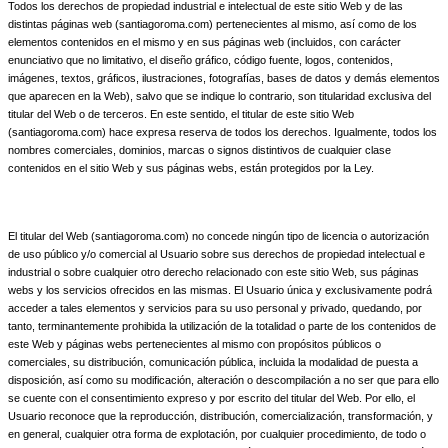
Todos los derechos de propiedad industrial e intelectual de este sitio Web y de las
distintas páginas web (santiagoroma.com) pertenecientes al mismo, así como de los
elementos contenidos en el mismo y en sus páginas web (incluidos, con carácter
enunciativo que no limitativo, el diseño gráfico, código fuente, logos, contenidos,
imágenes, textos, gráficos, ilustraciones, fotografías, bases de datos y demás elementos
que aparecen en la Web), salvo que se indique lo contrario, son titularidad exclusiva del
titular del Web o de terceros. En este sentido, el titular de este sitio Web
(santiagoroma.com) hace expresa reserva de todos los derechos. Igualmente, todos los
nombres comerciales, dominios, marcas o signos distintivos de cualquier clase
contenidos en el sitio Web y sus páginas webs, están protegidos por la Ley.
El titular del Web (santiagoroma.com) no concede ningún tipo de licencia o autorización
de uso público y/o comercial al Usuario sobre sus derechos de propiedad intelectual e
industrial o sobre cualquier otro derecho relacionado con este sitio Web, sus páginas
webs y los servicios ofrecidos en las mismas. El Usuario única y exclusivamente podrá
acceder a tales elementos y servicios para su uso personal y privado, quedando, por
tanto, terminantemente prohibida la utilización de la totalidad o parte de los contenidos de
este Web y páginas webs pertenecientes al mismo con propósitos públicos o
comerciales, su distribución, comunicación pública, incluida la modalidad de puesta a
disposición, así como su modificación, alteración o descompilación a no ser que para ello
se cuente con el consentimiento expreso y por escrito del titular del Web. Por ello, el
Usuario reconoce que la reproducción, distribución, comercialización, transformación, y
en general, cualquier otra forma de explotación, por cualquier procedimiento, de todo o